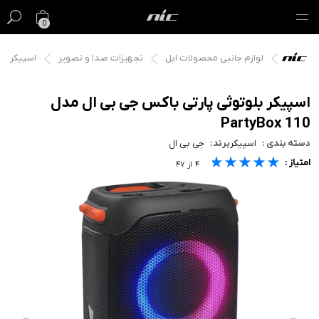
0
لوازم جانبی محصولات اپل
تجهیزات صدا و تصویر
اسپیکر
گیفت کارت
فروش ویژه
اسپیکر بلوتوثی پارتی باکس جی بی ال مدل
PartyBox 110
مک
دسته بندی :
اسپیکر
برند:
جی بی ال
★★★★★
★★★★★
★★★★★
امتیاز :
آیفون
۴
از
۴۷
آیپد
ایرپاد
اپل واچ
لوازم جانبی