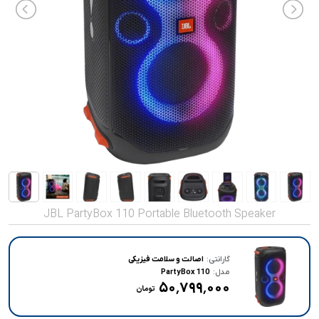
صدا و تصویر
قیمت روز
محصولات کارکرده
تماس با ما
خواندنی ها
JBL PartyBox 110 Portable Bluetooth Speaker
گارانتی:
اصالت و سلامت فیزیکی
مدل:
PartyBox 110
۵۰٬۷۹۹٬۰۰۰