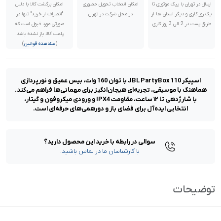
ارسال در تهران با پیک موتوری تا
امکان انتخاب تحویل حضوری
امکان برگشت کالا با دلیل
یک روز کاری و دیگر استان ها از
در محل شرکت در تهران
"انصراف از خرید" تنها در
طریق پست در 2 الی 3 روز کاری
صورتی مورد قبول است که
پلمب کالا باز نشده باشد.
(
مشاهده قوانین
)
اسپیکر JBL PartyBox 110 با توان 160 وات، بیس عمیق و نورپردازی
هماهنگ با موسیقی، تجربه‌ای هیجان‌انگیز برای مهمانی‌ها فراهم می‌کند.
با شارژدهی تا ۱۲ ساعت، مقاومت IPX4 و ورودی میکروفون و گیتار،
انتخابی ایده‌آل برای فضای باز و دورهمی‌های حرفه‌ای است.
سوالی در رابطه با خرید این محصول دارید؟
با کارشناسان ما در تماس باشید.
توضیحات