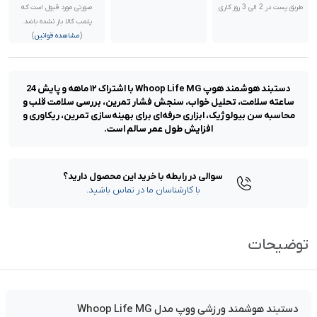
طریق پست در 2 الی 3 روز کاری
صورتی مورد قبول است که
پلمب کالا باز نشده باشد.
(
مشاهده قوانین
)
دستبند هوشمند هوپ Whoop Life MG با اشتراک ۱۲ ماهه و پایش 24
ساعته سلامت، تحلیل خواب، سنجش فشار تمرین، بررسی سلامت قلب و
محاسبه سن بیولوژیک، ابزاری حرفه‌ای برای بهینه‌سازی تمرین، ریکاوری و
افزایش طول عمر سالم است.
سوالی در رابطه با خرید این محصول دارید؟
با کارشناسان ما در تماس باشید.
توضیحات
دستبند هوشمند ورزشی ووپ مدل Whoop Life MG