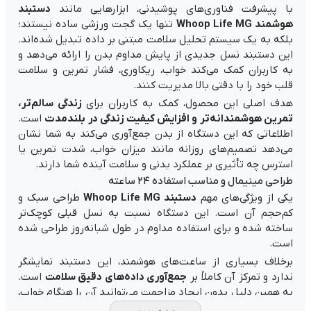
با پیشرفت فناوری‌های پوشیدنی، ابزارهایی مانند
دستبند
هوشمند Whoop Life MG
تنها یک گجت ورزشی ساده نیستند؛
بلکه به یک سیستم تحلیل سلامت مبتنی بر داده تبدیل شده‌اند.
این دستبند نسل جدیدی از پایش مداوم بدن را ارائه می‌دهد و
به کاربران کمک می‌کند خواب، ریکاوری، فشار تمرین و سلامت
قلب خود را با دقتی بالا مدیریت کنند.
هدف اصلی این محصول، کمک به کاربران برای
زندگی سالم‌تر،
تمرین هوشمندانه‌تر و افزایش کیفیت زندگی در بلندمدت
است.
اطلاعاتی که این دستگاه از بدن جمع‌آوری می‌کند به شما نشان
می‌دهد تصمیم‌های روزانه مانند میزان خواب، شدت تمرین یا
استرس چه تأثیری بر عملکرد بدنی و سلامت آینده شما دارند.
طراحی مینیمال و مناسب استفاده ۲۴ ساعته
یکی از ویژگی‌های مهم
دستبند Whoop Life MG
طراحی سبک و
کم‌حجم آن است. این دستگاه نسبت به نسل قبلی کوچک‌تر
ساخته شده و برای استفاده مداوم در طول شبانه‌روز طراحی شده
است.
برخلاف بسیاری از ساعت‌های هوشمند، این دستبند نمایشگر
ندارد و تمرکز آن کاملاً بر
جمع‌آوری داده‌های دقیق سلامت
است.
به همین دلیل بدون ایجاد مزاحمت می‌توانید آن را هنگام خواب،
تمرین یا حتی در طول فعالیت‌های روزمره استفاده کنید.