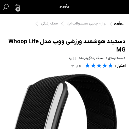
0
لوازم جانبی محصولات اپل
سبک زندگی
گیفت کارت
فروش ویژه
دستبند هوشمند ورزشی ووپ مدل Whoop Life
MG
مک
دسته بندی :
سبک زندگی
برند:
ووپ
★★★★★
★★★★★
★★★★★
امتیاز :
آیفون
۴
از
۱۲۱
آیپد
ایرپاد
اپل واچ
لوازم جانبی