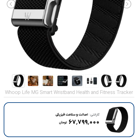
صدا و تصویر
قیمت روز
محصولات کارکرده
تماس با ما
خواندنی ها
Whoop Life MG Smart Wristband Health and Fitness Tracker
گارانتی:
اصالت و سلامت فیزیکی
۶۷٬۷۹۹٬۰۰۰