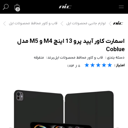
0
لوازم جانبی محصولات اپل
قاب و کاور محافظ محصولات اپل
گیفت کارت
فروش ویژه
اسمارت کاور آیپد پرو 13 اینچ M4 و M5 مدل
Coblue
مک
دسته بندی :
قاب و کاور محافظ محصولات اپل
برند:
متفرقه
★★★★★
★★★★★
★★★★★
امتیاز :
آیفون
۵
از
۱٬۷۵۴
آیپد
ایرپاد
اپل واچ
لوازم جانبی