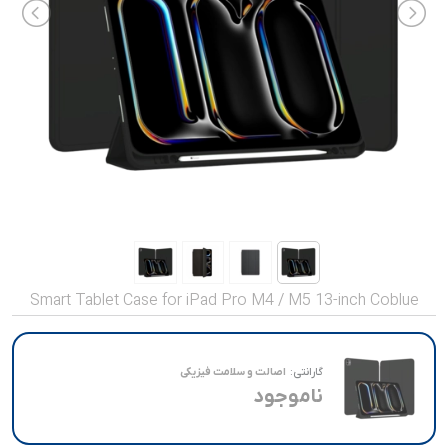
صدا و تصویر
قیمت روز
محصولات کارکرده
تماس با ما
خواندنی ها
Smart Tablet Case for iPad Pro M4 / M5 13-inch Coblue
گارانتی:
اصالت و سلامت فیزیکی
ناموجود