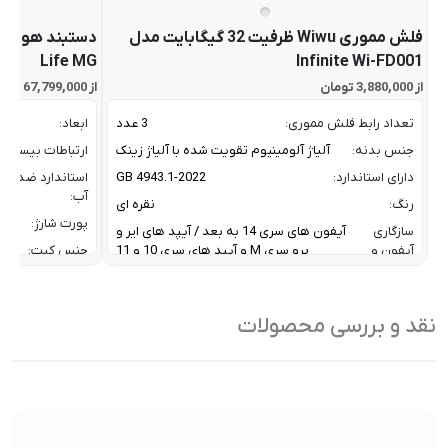
فلش مموری Wiwu ظرفیت 32 گیگابایت مدل
Life MG
Infinite Wi-FD001
از 3,880,000 تومان
از 67,799,000 تومان
تعداد رابط فلش مموری:
3 عدد
ابعاد:
جنس بدنه:
آلیاژ آلومینیوم تقویت شده با آلیاژ زینک
ارتباطات بیسیم:
دارای استاندارد:
GB 4943.1-2022
استاندارد ضد
آب:
رنگ:
نقره ای
پورت شارژ:
سازگاری
آیفون های سری 14 به بعد / آیپد های ایر و
آیفون و
پرو سری M و آیپد های سری 10 و 11
جنس کیت:
آیپد:
رنگ:
سرعت انتقال داده :
تا 10 گیگابیت بر ثانیه
سازگار
نقد و بررسی محصولات
ظرفیت:
32 گیگابایت
با:
فناوری ارتباطی فلش مموری:
USB 3.2 Gen2
سایر
کاربردی بر
ویژگی
اشتراک ب
نوع رابط ها:
USB-A / USB-C / Lightning
ها:
سنسورها:
سنسور