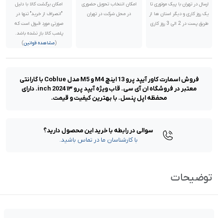
ارسال در تهران با پیک موتوری تا
امکان انتخاب تحویل حضوری
امکان برگشت کالا با دلیل
یک روز کاری و دیگر استان ها از
در محل شرکت در تهران
"انصراف از خرید" تنها در
طریق پست در 2 الی 3 روز کاری
صورتی مورد قبول است که
پلمب کالا باز نشده باشد.
(
مشاهده قوانین
)
فروش اسمارت کاور آیپد پرو 13 اینچ M4 و M5 مدل Coblue با گارانتی
معتبر در فروشگاه ان آی سی. قاب ویژه آیپد پرو ۱۳ inch 2024. دارای
محفظه اپل پنسل. با بهترین کیفیت و قیمت.
سوالی در رابطه با خرید این محصول دارید؟
با کارشناسان ما در تماس باشید.
توضیحات