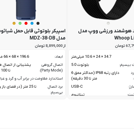
 هوشمند ورزشی ووپ مدل
اسپیکر بلوتوثی قابل حمل شیائو
Whoop L
مدل MDZ-38-DB
از 8,899,000 تومان
34.7 × 24 × 10.6 میلی‌متر
ابعاد:
196.6 × 68 × 66 میلی متر
ت بیسیم:
بلوتوث 5.0
اتصال گروهی
پشتیبانی از اتصال ه
(Party Mode):
تا 100 اسپیکر
رد
دارای رتبه IP68 (حداکثر عمق 6
متر تا 30 دقیقه)
استاندارد مقاومت در برابر آب و گرد و غبار
رژ:
USB-C
برد اتصال
تا 25 متر (در فضای با
بی‌سیم:
یت:
تیتانیوم
پاسخ فرکانسی:
60 Hz تا 20 KHz
رنگ بدنه نقره ای / رنگ بند مشکی
پروفایل‌های
1.4 / AVRCP V1.6.2 /
گوشی های اندروید با نسخه 11 به بعد /
بلوتوث:
1.8
گوشی های آیفون با iOS 17 به بعد
ترکیب توان
oofer + 10 W
ربردی برای فعالیت های ورزشی و روزمره
خروجی:
er
 نیازمند اشتراک برای تحلیل داده / تحلیل