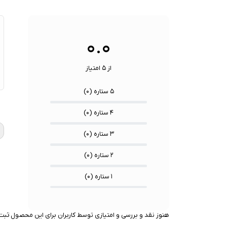
ها:
نوع رابط ها:
USB-A / USB-C / Lightning
سنسوره
۰.۰
از ۵ امتیاز
۵ ستاره (
۰
)
★
★
★
۴ ستاره (
۰
)
۳ ستاره (
۰
)
۲ ستاره (
۰
)
۱ ستاره (
۰
)
هنوز نقد و بررسی و امتیازی توسط کاربران برای این محصول ثبت 