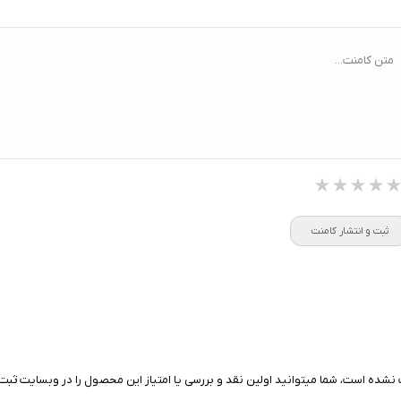
خواب پیشرفته/ تشخیص AFib /
تعداد درایورها:
2 درایور صوتی (ووفر + توییتر)
Healthspan و Pace of Aging / تحلیل
توان خروجی کل:
فشار خون (بتا)
متن کامنت...
ا:
سنسور سنجش فشار خون / پایش
ضربان قلب ECG و HRV
★★★★
★★★★
★★★★
ثبت و انتشار کامنت
نشده است، شما میتوانید اولین نقد و بررسی یا امتیاز این محصول را در وبسایت ثبت 