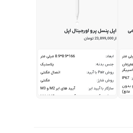
می
اپل پنسل پرو اورجینال اپل
از 23,899,000 تومان
ابعاد:
166*8.9*8.9 میلی متر
م‌زمان
جنس بدنه:
پلاستیک
روش Pair با آیپد:
اتصال مگنتی
:
IP67
روش شارژ:
مگنتی
ز و بدون
سازگار با آیپد ایر:
آیپد های ایر M2 و M3
مانع)
سازگار با آیپد پرو:
آیپد پرو های M4 / M5
سازگار با آیپد مینی:
آیپد مینی نسل 7
A2DP V
کانال ارتباطی با آیپد:
بلوتوث
HFP V
معرفی:
2024
20 W W
Tweet