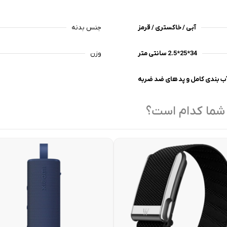
آبی / خاکستری / قرمز
جنس بدنه
34*25*2.5 سانتی متر
وزن
 شما کدام است؟