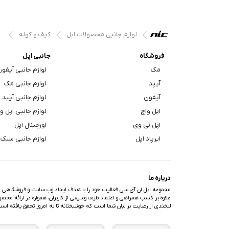
لوازم جانبی محصولات اپل
کیف و کوله
فروشگاه
جانبی اپل
مک
لوازم جانبی آیفو
آیپد
لوازم جانبی مک
آیفون
لوازم جانبی آیپد
اپل واچ
لوازم جانبی اپل و
اپل تی وی
اورجینال اپل
ایرپاد اپل
لوازم جانبی سبک 
درباره ما
مجموعه اپل اِن آی سی فعالیت خود را با هدف ایجاد وب سایت و فروشگاهی متف
علاوه بر کسب همراهی و اعتماد طیف وسیعی از کاربران، همواره در ارائه محصولا
لبخندی از رضایت بر لبان شما است که خوشبختانه تا به امروز تحقق یافته اس