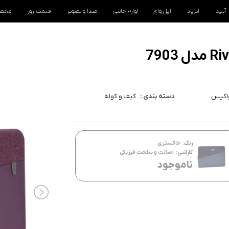
آیپد
ایرپاد
اپل واچ
لوازم جانبی
صدا و تصویر
قیمت روز
محصو
اکیس
دسته بندی :
کیف و کوله
رنگ:
خاکستری
گارانتی:
اصالت و سلامت فیزیکی
ناموجود