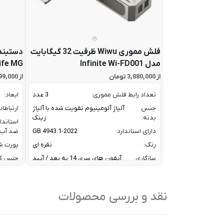
فلش مموری Wiwu ظرفیت 32 گیگابایت
دستبند
مدل Infinite Wi-FD001
ife MG
از 3,880,000 تومان
از 67,799,000 تومان
تعداد رابط فلش مموری:
3 عدد
ابعاد:
جنس
آلیاژ آلومینیوم تقویت شده با آلیاژ
ارتباطا
بدنه:
زینک
استاندا
دارای استاندارد:
GB 4943.1-2022
ضد آب:
رنگ:
نقره ای
پورت شا
سازگاری
آیفون های سری 14 به بعد / آیپد
جنس ک
آیفون و
های ایر و پرو سری M و آیپد های
رنگ:
آیپد:
سری 10 و 11
سازگار
سرعت انتقال داده :
تا 10 گیگابیت بر ثانیه
نقد و بررسی محصولات
با:
ظرفیت:
32 گیگابایت
سایر
کا
فناوری ارتباطی فلش مموری:
USB 3.2 Gen2
ویژگی
/