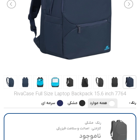
صدا و تصویر
قیمت روز
محصولات کارکرده
تماس با ما
خواندنی ها
RivaCase Full Size Laptop Backpack 15.6 inch 7764
همه موارد
مشکی
سرمه ای
رنگ :
رنگ:
مشکی
گارانتی:
اصالت و سلامت فیزیکی
ناموجود