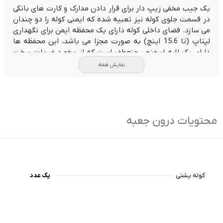
یک جیب مخفی زیپ دار برای قرار دادن مدارک و کارت های بانکی
در قسمت جلوی کوله نیز تعبیه شده که ایمنی کوله را دو چندان
می سازد. فضای داخلی کوله دارای یک محفظه ایمن برای نگهداری
لپتاپ (تا 15.6 اینچ) به صورت مجزا می باشد، این محفظه ها
دارای یک لایه اسفنجی منعطف است که از برخورد ضربات سخت
به بدنه لپتاپ جلوگیری می کند. همچنین بند این کوله از طریق
نمایش همه
تسمه های پارچه ای مقاوم قابل تنظیم می باشد تا حمل آن برای
کاربر آسان تر گردد.
محتویات درون جعبه
کوله پشتی
یک عدد