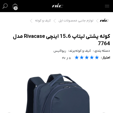
0
لوازم جانبی محصولات اپل
کیف و کوله
گیفت کارت
فروش ویژه
کوله پشتی لپتاپ 15.6 اینچی Rivacase مدل
7764
مک
دسته بندی :
کیف و کوله
برند:
ریواکیس
★★★★★
★★★★★
★★★★★
امتیاز :
آیفون
۵
از
۴۷
آیپد
ایرپاد
اپل واچ
لوازم جانبی