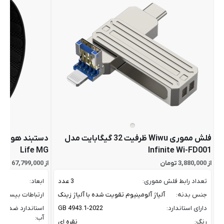
فلش مموری Wiwu ظرفیت 32 گیگابایت مدل
Life MG
Infinite Wi-FD001
از 3,880,000 تومان
از 67,799,000 تومان
تعداد رابط فلش مموری:
3 عدد
ابعاد:
جنس بدنه:
آلیاژ آلومینیوم تقویت شده با آلیاژ زینک
ارتباطات بیسیم:
دارای استاندارد:
GB 4943.1-2022
استاندارد ضد
آب:
رنگ:
نقره ای