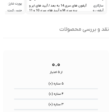
پورت شارژ:
سازگاری
آیفون های سری 14 به بعد / آیپد های ایر و
آیفون و
پرو سری M و آیپد های سری 10 و 11
جنس کیت:
آیپد:
رنگ:
سرعت انتقال داده :
تا 10 گیگابیت بر ثانیه
سازگار
نقد و بررسی محصولات
ظرفیت:
32 گیگابایت
با:
فناوری ارتباطی فلش مموری:
USB 3.2 Gen2
سایر
کاربردی بر
ویژگی
اشتراک ب
نوع رابط ها:
USB-A / USB-C / Lightning
ها:
سنسورها:
سنسور
۰.۰
از ۵ امتیاز
۵ ستاره (
۰
)
۴ ستاره (
۰
)
۳ ستاره (
۰
)