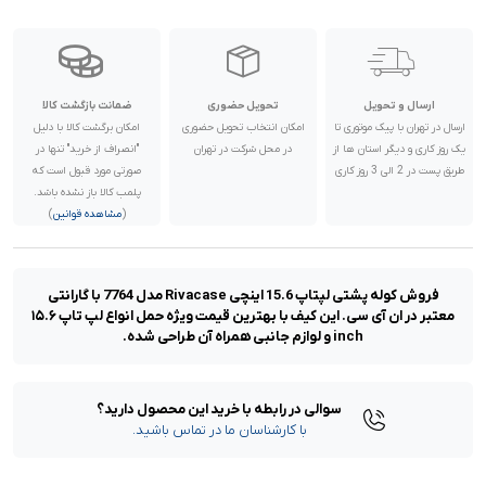
ارسال و تحویل
تحویل حضوری
ضمانت بازگشت کالا
ارسال در تهران با پیک موتوری تا
امکان انتخاب تحویل حضوری
امکان برگشت کالا با دلیل
یک روز کاری و دیگر استان ها از
در محل شرکت در تهران
"انصراف از خرید" تنها در
طریق پست در 2 الی 3 روز کاری
صورتی مورد قبول است که
پلمب کالا باز نشده باشد.
(
مشاهده قوانین
)
فروش کوله پشتی لپتاپ 15.6 اینچی Rivacase مدل 7764 با گارانتی
معتبر در ان آی سی. این کیف با بهترین قیمت ویژه حمل انواع لپ تاپ ۱۵.۶
inch و لوازم جانبی همراه آن طراحی شده.
سوالی در رابطه با خرید این محصول دارید؟
با کارشناسان ما در تماس باشید.