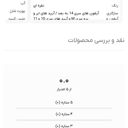
آب:
رنگ:
نقره ای
پورت شارژ:
سازگاری
آیفون های سری 14 به بعد / آیپد های ایر و
آیفون و
پرو سری M و آیپد های سری 10 و 11
جنس کیت:
آیپد:
رنگ:
سرعت انتقال داده :
تا 10 گیگابیت بر ثانیه
سازگار
نقد و بررسی محصولات
ظرفیت:
32 گیگابایت
با:
فناوری ارتباطی فلش مموری:
USB 3.2 Gen2
سایر
کاربردی بر
ویژگی
اشتراک ب
نوع رابط ها:
USB-A / USB-C / Lightning
ها:
سنسورها:
سنسور
۰.۰
از ۵ امتیاز
۵ ستاره (
۰
)
۴ ستاره (
۰
)
۳ ستاره (
۰
)