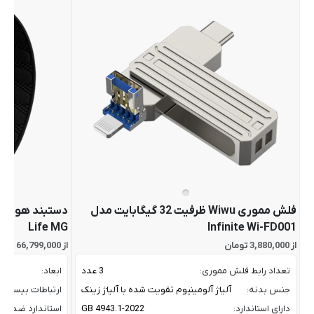
فلش مموری Wiwu ظرفیت 32 گیگابایت مدل
Life MG
Infinite Wi-FD001
از 3,880,000 تومان
از 66,799,000 تومان
تعداد رابط فلش مموری:
3 عدد
ابعاد:
جنس بدنه:
آلیاژ آلومینیوم تقویت شده با آلیاژ زینک
ارتباطات بیسیم:
دارای استاندارد:
GB 4943.1-2022
استاندارد ضد