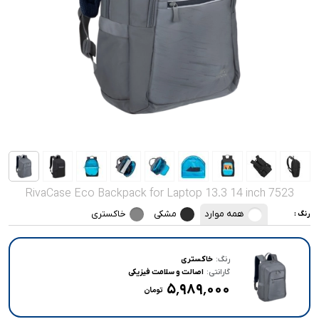
صدا و تصویر
قیمت روز
محصولات کارکرده
تماس با ما
خواندنی ها
RivaCase Eco Backpack for Laptop 13.3 14 inch 7523
همه موارد
مشکی
خاکستری
رنگ :
رنگ:
خاکستری
گارانتی:
اصالت و سلامت فیزیکی
۵٬۹۸۹٬۰۰۰