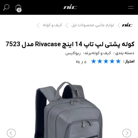
0
لوازم جانبی محصولات اپل
کیف و کوله
گیفت کارت
فروش ویژه
کوله پشتی لپ تاپ 14 اینچ Rivacase مدل 7523
دسته بندی :
کیف و کوله
برند:
ریواکیس
مک
★★★★★
★★★★★
★★★★★
امتیاز :
۵
از
۴۵
آیفون
آیپد
ایرپاد
اپل واچ
لوازم جانبی