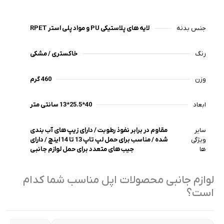
جنس بدنه
لایه های پلاستیکی PU و مواد پلی استر RPET
رنگ
خاکستری / مشکی
وزن
460 گرم
ابعاد
40*25.5*13 سانتی متر
سایر
مقاوم در برابر نفوذ رطوبت / دارای زیپ های آب بندی
ویژگی
شده / مناسب برای حمل لپ تاپ 13 تا 14 اینچ / دارای
ها
جیب های متعدد برای حمل لوازم جانبی
لوازم جانبی محصولات اپل مناسب شما کدام
است؟