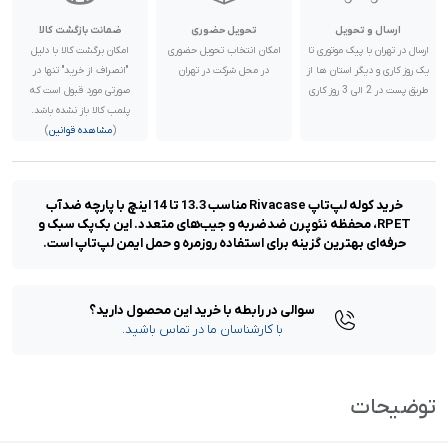
ارسال و تحویل
تحویل حضوری
ضمانت بازگشت کالا
ارسال در تهران با پیک موتوری تا
امکان انتخاب تحویل حضوری
امکان برگشت کالا با دلیل
یک روز کاری و دیگر استان ها از
در محل شرکت در تهران
"انصراف از خرید" تنها در
طریق پست در 2 الی 3 روز کاری
صورتی مورد قبول است که
پلمب کالا باز نشده باشد.
(
مشاهده قوانین
)
خرید کوله لپ‌تاپ Rivacase مناسب 13.3 تا 14 اینچ با پارچه ضدآب
RPET، محفظه نئوپرن ضدضربه و جیب‌های متعدد. این بک‌پک سبک و
حرفه‌ای بهترین گزینه برای استفاده روزمره و حمل ایمن لپ‌تاپ است.
سوالی در رابطه با خرید این محصول دارید؟
با کارشناسان ما در تماس باشید.
توضیحات