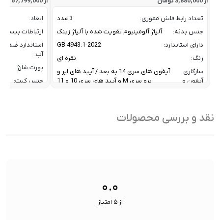
از 3,880,000 تومان
از 67,799,000 تومان
تعداد رابط فلش مموری:
3 عدد
ابعاد:
جنس بدنه:
آلیاژ آلومینیوم تقویت شده با آلیاژ زینک
ارتباطات بیسیم:
دارای استاندارد:
GB 4943.1-2022
استاندارد ضد
آب:
رنگ:
نقره ای
پورت شارژ:
سازگاری
آیفون های سری 14 به بعد / آیپد های ایر و
آیفون و
پرو سری M و آیپد های سری 10 و 11
جنس کیت:
آیپد:
رنگ:
سرعت انتقال داده :
تا 10 گیگابیت بر ثانیه
سازگار
نقد و بررسی محصولات
ظرفیت:
32 گیگابایت
با:
فناوری ارتباطی فلش مموری:
USB 3.2 Gen2
سایر
کاربردی بر
ویژگی
اشتراک ب
نوع رابط ها:
USB-A / USB-C / Lightning
ها:
سنسورها:
سنسور
۰.۰
از ۵ امتیاز