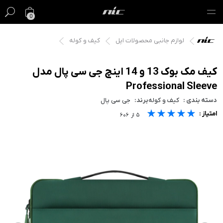
0
لوازم جانبی محصولات اپل
کیف و کوله
گیفت کارت
فروش ویژه
کیف مک بوک 13 و 14 اینچ جی سی پال مدل
Professional Sleeve
مک
دسته بندی :
کیف و کوله
برند:
جی سی پال
★★★★★
★★★★★
★★★★★
امتیاز :
آیفون
۵
از
۶۰۶
آیپد
ایرپاد
اپل واچ
لوازم جانبی