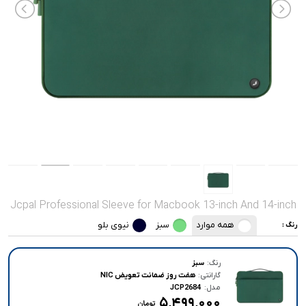
صدا و تصویر
قیمت روز
محصولات کارکرده
تماس با ما
خواندنی ها
Jcpal Professional Sleeve for Macbook 13-inch And 14-inch
همه موارد
سبز
نیوی بلو
رنگ :
رنگ:
سبز
گارانتی:
هفت روز ضمانت تعویض NIC
مدل:
JCP2684
۵٬۴۹۹٬۰۰۰