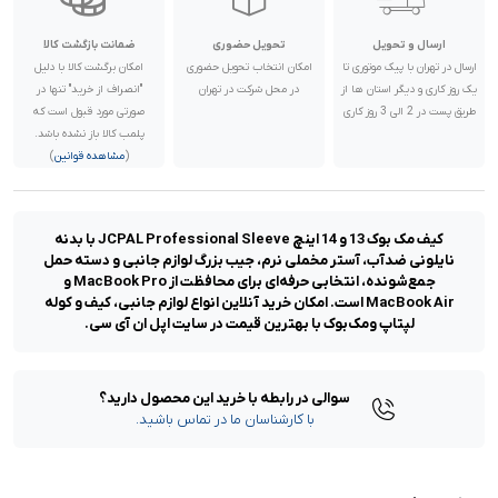
ارسال و تحویل
تحویل حضوری
ضمانت بازگشت کالا
ارسال در تهران با پیک موتوری تا
امکان انتخاب تحویل حضوری
امکان برگشت کالا با دلیل
یک روز کاری و دیگر استان ها از
در محل شرکت در تهران
"انصراف از خرید" تنها در
طریق پست در 2 الی 3 روز کاری
صورتی مورد قبول است که
پلمب کالا باز نشده باشد.
(
مشاهده قوانین
)
کیف مک بوک 13 و 14 اینچ JCPAL Professional Sleeve با بدنه
نایلونی ضدآب، آستر مخملی نرم، جیب بزرگ لوازم جانبی و دسته حمل
جمع‌شونده، انتخابی حرفه‌ای برای محافظت از MacBook Pro و
MacBook Air است. امکان خرید آنلاین انواع لوازم جانبی، کیف و کوله
لپتاپ ومک‌‌بوک با بهترین قیمت در سایت اپل ان آی سی.
سوالی در رابطه با خرید این محصول دارید؟
با کارشناسان ما در تماس باشید.