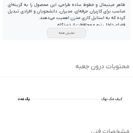
ظاهر مینیمال و خطوط ساده طراحی، این محصول را به گزینه‌ای
مناسب برای کاربران حرفه‌ای، مدیران، دانشجویان و افرادی تبدیل
کرده که به استایل کاری مدرن اهمیت می‌دهند.
فضای داخلی نرم و محافظت از دستگاه
یکی از مهم‌ترین ویژگی‌های کیف مک بوک JCPAL Professional
نمایش همه
Sleeve استفاده از آستر مخملی نرم و ضربه‌گیر در فضای داخلی
است. این لایه محافظ به کاهش خط و خش روی بدنه دستگاه
کمک کرده و در برابر ضربات احتمالی هنگام جابه‌جایی، نقش یک
لایه محافظتی مؤثر را ایفا می‌کند.
محتویات درون جعبه
اصطلاح «ضربه‌گیر» یا Shock Absorbing به ساختاری گفته
می‌شود که بخشی از انرژی ناشی از برخورد یا سقوط‌های ناگهانی را
جذب کرده و از انتقال مستقیم آن به لپ‌تاپ جلوگیری می‌کند.
جیب بزرگ برای نگهداری لوازم جانبی
جی سی پال در این مدل یک جیب بزرگ در قسمت جلویی کیف
کیف مک بوک
یک عدد
تعبیه کرده است تا کاربران بتوانند لوازم ضروری خود را همیشه
در کنار لپ‌تاپ همراه داشته باشند.
این فضا برای نگهداری شارژر، کابل‌های اتصال، آداپتور برق، تلفن
همراه و سایر تجهیزات جانبی بسیار کاربردی است و نیاز به حمل
کیف اضافی را کاهش می‌دهد.
مشخصات فنی