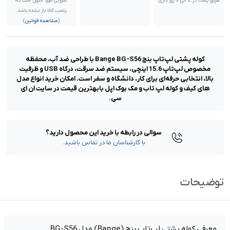
طریق پست در 2 الی 3 روز کاری
صورتی مورد قبول است که
پلمب کالا باز نشده باشد.
(
مشاهده قوانین
)
کوله پشتی لپ‌تاپ بنج Bange BG-S56 با طراحی ضد آب، محفظه
مخصوص لپ‌تاپ 15.6 اینچی، سیستم ضد سرقت، درگاه USB و ظرفیت
بالا، انتخابی حرفه‌ای برای کار، دانشگاه و سفر است. امکان خرید انواع مدل
های کیف و کوله لپ تاب و مک بوک اپل بابهترین قیمت در سایت ان ای
سی.
سوالی در رابطه با خرید این محصول دارید؟
با کارشناسان ما در تماس باشید.
توضیحات
معرفی کوله پشتی لپ‌تاپ بنج (Bange) مدل BG-S56