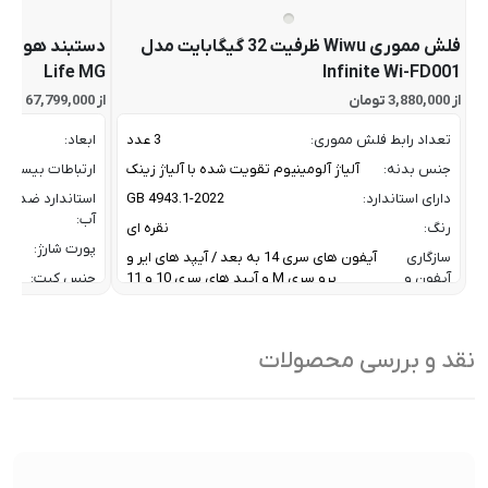
فلش مموری Wiwu ظرفیت 32 گیگابایت مدل
Life MG
Infinite Wi-FD001
از 3,880,000 تومان
از 67,799,000 تومان
تعداد رابط فلش مموری:
3 عدد
ابعاد:
جنس بدنه:
آلیاژ آلومینیوم تقویت شده با آلیاژ زینک
ارتباطات بیسیم:
دارای استاندارد:
GB 4943.1-2022
استاندارد ضد
آب:
رنگ:
نقره ای
پورت شارژ:
سازگاری
آیفون های سری 14 به بعد / آیپد های ایر و
آیفون و
پرو سری M و آیپد های سری 10 و 11
جنس کیت:
آیپد:
رنگ:
سرعت انتقال داده :
تا 10 گیگابیت بر ثانیه
سازگار
نقد و بررسی محصولات
ظرفیت:
32 گیگابایت
با:
فناوری ارتباطی فلش مموری:
USB 3.2 Gen2
سایر
کاربردی بر
ویژگی
اشتراک ب
نوع رابط ها:
USB-A / USB-C / Lightning
ها:
سنسورها:
سنسور