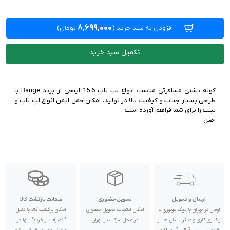
۸٬۶۹۹٬۰۰۰
افزودن به سبد خرید
(
تومان)
تکمیل سبد خرید
کوله پشتی مسافرتی مناسب انواع لپ تاپ 15.6 اینچی از برند Bange با
طراحی بسیار جذاب و کیفیت بالا در تولید، امکان حمل ایمن انواع لپ تاپ و
اصل
ارسال و تحویل
تحویل حضوری
ضمانت بازگشت کالا
ارسال در تهران با پیک موتوری تا
امکان انتخاب تحویل حضوری
امکان برگشت کالا با دلیل
یک روز کاری و دیگر استان ها از
در محل شرکت در تهران
"انصراف از خرید" تنها در