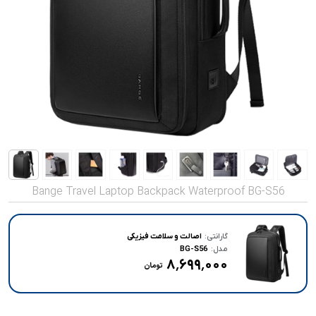
صدا و تصویر
قیمت روز
محصولات کارکرده
تماس با ما
خواندنی ها
Bange Travel Laptop Backpack Waterproof BG-S56
گارانتی:
اصالت و سلامت فیزیکی
مدل:
BG-S56
۸٬۶۹۹٬۰۰۰