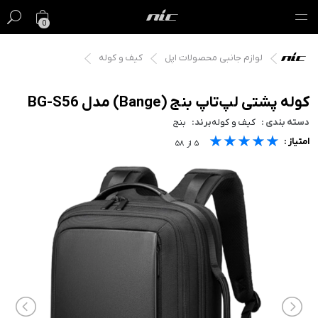
0
لوازم جانبی محصولات اپل
کیف و کوله
گیفت کارت
فروش ویژه
کوله پشتی لپ‌تاپ بنج (Bange) مدل BG-S56
دسته بندی :
کیف و کوله
برند:
بنج
مک
★★★★★
★★★★★
★★★★★
امتیاز :
۵
از
۵۸
آیفون
آیپد
ایرپاد
اپل واچ
لوازم جانبی