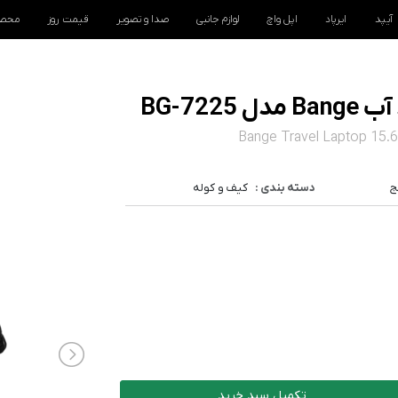
آیپد
ایرپاد
اپل واچ
لوازم جانبی
صدا و تصویر
قیمت روز
محصو
BG-72
Bange Travel Laptop 15.
ج
دسته بندی :
کیف و کوله
تکمیل سبد خرید