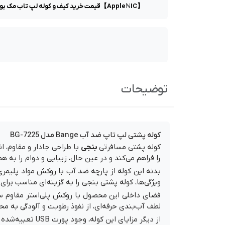
【AppleℕIC】قیمت خرید کیف و کوله لپ تاب مک بوک بنج ✦ bange کوله و کیف خرید آنلاین ✦ کوله پشتی - کوله مک بوک و ایپد در ان ای سی مرجع تخصصی عرضه محصولات اپل و لوازم جانبی
توضیحات
کوله پشتی لپ تاپ ضد آب Bange مدل BG-7225
کوله پشتی مسافرتی
بنجی
با طراحی جادار و مقاوم، ا
را فراهم می‌کند و در عین حال، زیبایی و دوام را به همر
ویژگی‌ها، کوله پشتی بنجی را به گزینه‌ای مناسب برا
لطف آب‌بندی حرفه‌ای، از نفوذ رطوبت و آلودگی به مح
از دیگر مزایای