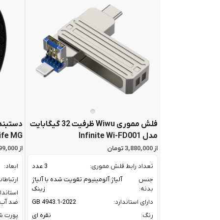
فلش مموری Wiwu ظرفیت 32 گیگابایت
دستبند
مدل Infinite Wi-FD001
ife MG
از 3,880,000 تومان
از 67,799,000 تومان
تعداد رابط فلش مموری:
3 عدد
ابعاد:
جنس
آلیاژ آلومینیوم تقویت شده با آلیاژ
ارتباطا
بدنه:
زینک
استاندا
دارای استاندارد:
GB 4943.1-2022
ضد آب:
رنگ:
نقره ای
پورت شا