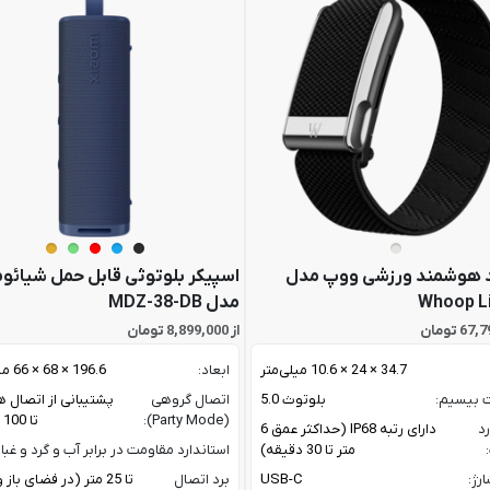
 هوشمند ورزشی ووپ مدل
اسپیکر بلوتوثی قابل حمل شیائو
Whoop L
مدل MDZ-38-DB
از 8,899,000 تومان
34.7 × 24 × 10.6 میلی‌متر
ابعاد:
196.6 × 68 × 66 میلی متر
ت بیسیم:
بلوتوث 5.0
اتصال گروهی
پشتیبانی از اتصال ه
(Party Mode):
تا 100 اسپیکر
رد
دارای رتبه IP68 (حداکثر عمق 6
متر تا 30 دقیقه)
استاندارد مقاومت در برابر آب و گرد و غبار
رژ:
USB-C
برد اتصال
تا 25 متر (در فضای با