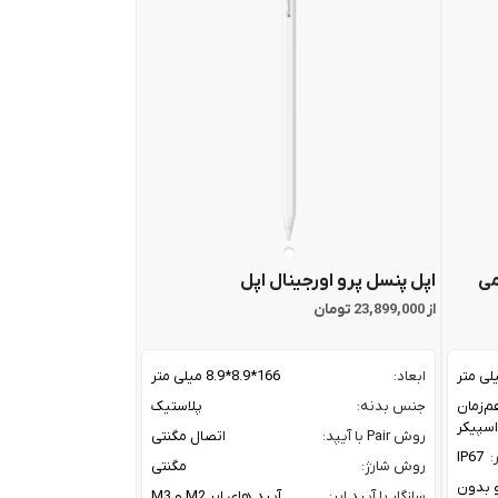
می
اپل پنسل پرو اورجینال اپل
از 23,899,000 تومان
ابعاد:
166*8.9*8.9 میلی متر
م‌زمان
جنس بدنه:
پلاستیک
روش Pair با آیپد:
اتصال مگنتی
:
IP67
روش شارژ:
مگنتی
ز و بدون
سازگار با آیپد ایر:
آیپد های ایر M2 و M3