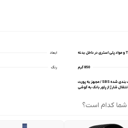
ابعاد
850 گرم
رنگ
سازگار با لپتاپ های 15.6 اینچی / دارای زیپ آب بندی شده SBS / مجهز به پورت
 شما کدام است؟