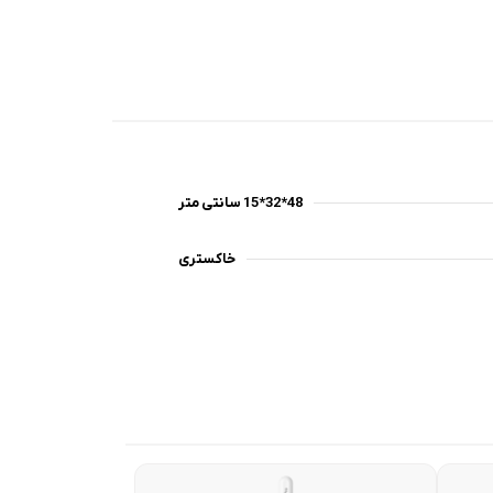
48*32*15 سانتی متر
خاکستری