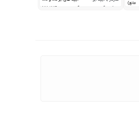
مانع)
سازگار با آیپد پرو:
آیپد پرو های M4 / M5
سازگار با آیپد مینی:
آیپد مینی نسل 7
A2DP V
کانال ارتباطی با آیپد:
بلوتوث
HFP V
معرفی:
2024
20 W W
Tweet
30 W