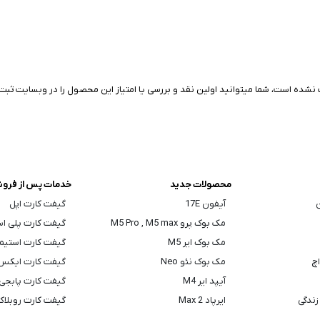
نشده است، شما میتوانید اولین نقد و بررسی یا امتیاز این محصول را در وبسایت ثبت 
محصولات جدید
خدمات پس از فرو
ن
آیفون 17E
گیفت کارت اپل
مک بوک پرو M5 Pro , M5 max
گیفت کارت پلی ا
مک بوک ایر M5
گیفت کارت استیم
اچ
مک بوک نئو Neo
گیفت کارت ایکس
آیپد ایر M4
گیفت کارت پابجی
زندگی
ایرپاد Max 2
گیفت کارت روبلا