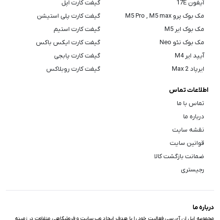
آیفون 17E
گیفت کارت اپل
مک بوک پرو M5 Pro , M5 max
گیفت کارت پلی استیشن
مک بوک ایر M5
گیفت کارت استیم
مک بوک نئو Neo
گیفت کارت ایکس باکس
آیپد ایر M4
گیفت کارت پابجی
ایرپاد Max 2
گیفت کارت روبلاکس
اطلاعات تماس
تماس با ما
درباره ما
نقشه سایت
قوانین سایت
ضمانت بازگشت کالا
رجیستری
درباره ما
مجموعه اپل اِن آی سی فعالیت خود را با هدف ایجاد وب سایت و فروشگاهی متفاوت در زمینه