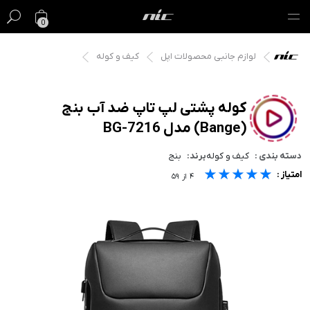
0
لوازم جانبی محصولات اپل
کیف و کوله
گیفت کارت
فروش ویژه
کوله پشتی لپ تاپ ضد آب بنج
(Bange) مدل BG-7216
مک
دسته بندی :
کیف و کوله
برند:
بنج
آیفون
★★★★★
★★★★★
★★★★★
امتیاز :
۴
از
۵۹
آیپد
ایرپاد
اپل واچ
لوازم جانبی