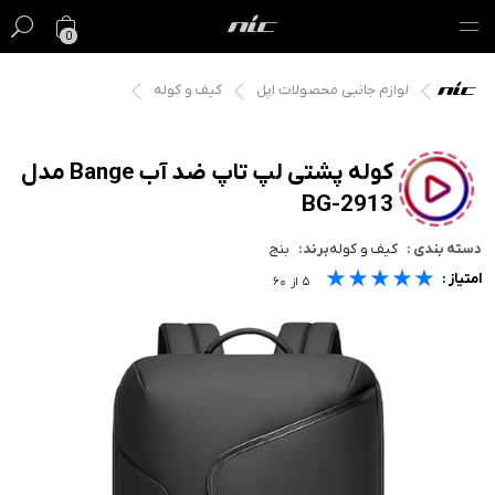
0
لوازم جانبی محصولات اپل
کیف و کوله
گیفت کارت
فروش ویژه
کوله پشتی لپ تاپ ضد آب Bange مدل
BG-2913
مک
دسته بندی :
کیف و کوله
برند:
بنج
آیفون
★★★★★
★★★★★
★★★★★
امتیاز :
۵
از
۶۰
آیپد
ایرپاد
اپل واچ
لوازم جانبی