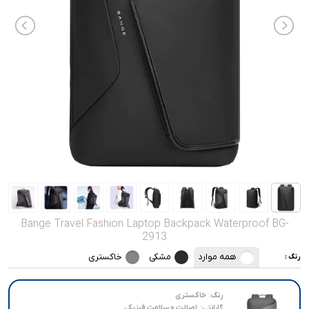
صدا و تصویر
قیمت روز
محصولات کارکرده
تماس با ما
خواندنی ها
Bange Travel Fashion Laptop Backpack Waterproof BG-
2913
همه موارد
مشکی
خاکستری
رنگ :
رنگ:
خاکستری
گارانتی:
اصالت و سلامت فیزیکی