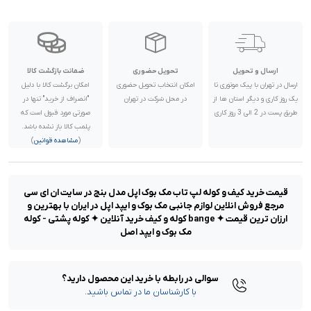
ارسال و تحویل
تحویل حضوری
ضمانت بازگشت کالا
ارسال در تهران با پیک موتوری تا
امکان انتخاب تحویل حضوری
امکان برگشت کالا با دلیل
یک روز کاری و دیگر استان ها از
در محل شرکت در تهران
"انصراف از خرید" تنها در
طریق پست در 2 الی 3 روز کاری
صورتی مورد قبول است که
پلمب کالا باز نشده باشد.
(
مشاهده قوانین
)
قیمت خرید کیف و کوله لپ تاب مک بوک اپل مدل بنج در سایت ان ای سی
مرجع فروش انلاین لوازم جانبی مک بوک و ایپد اپل در ایران با بهترین و
ارزان ترین قیمت ✦ bange کوله و کیف خرید آنلاین ✦ کوله پشتی - کوله
مک بوک و ایپد اصل
سوالی در رابطه با خرید این محصول دارید؟
با کارشناسان ما در تماس باشید.