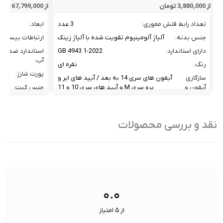
از 3,880,000 تومان
از 67,799,000 تومان
تعداد رابط فلش مموری:
3 عدد
ابعاد:
جنس بدنه:
آلیاژ آلومینیوم تقویت شده با آلیاژ زینک
ارتباطات بیسیم:
دارای استاندارد:
GB 4943.1-2022
استاندارد ضد
آب:
رنگ:
نقره ای
پورت شارژ:
سازگاری
آیفون های سری 14 به بعد / آیپد های ایر و
آیفون و
پرو سری M و آیپد های سری 10 و 11
جنس کیت:
آیپد:
رنگ:
سرعت انتقال داده :
تا 10 گیگابیت بر ثانیه
سازگار
نقد و بررسی محصولات
ظرفیت:
32 گیگابایت
با:
فناوری ارتباطی فلش مموری:
USB 3.2 Gen2
سایر
کاربردی بر
ویژگی
اشتراک ب
نوع رابط ها:
USB-A / USB-C / Lightning
ها:
سنسورها:
سنسور
۰.۰
از ۵ امتیاز