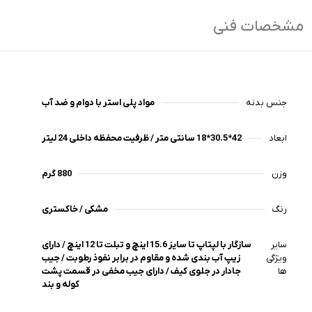
مشخصات فنی
جنس بدنه
مواد پلی استر با دوام و ضد آب
ابعاد
42*30.5*18 سانتی متر / ظرفیت محفظه داخلی 24 لیتر
وزن
880 گرم
رنگ
مشکی / خاکستری
سایر
سازگار با لپتاپ تا سایز 15.6 اینچ و تبلت تا 12 اینچ / دارای
ویژگی
زیپ آب بندی شده و مقاوم در برابر نفوذ رطوبت / جیب
ها
جادار در جلوی کیف / دارای جیب مخفی در قسمت پشت
کوله و بند