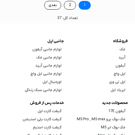
1
2
بعدی
تعداد کل: 37
فروشگاه
جانبی اپل
مک
لوازم جانبی آیفون
آیپد
لوازم جانبی مک
آیفون
لوازم جانبی آیپد
اپل واچ
لوازم جانبی اپل واچ
اپل تی وی
اورجینال اپل
ایرپاد اپل
لوازم جانبی سبک زندگی
محصولات جدید
خدمات پس از فروش
آیفون 17E
گیفت کارت اپل
مک بوک پرو M5 Pro , M5 max
گیفت کارت پلی استیشن
مک بوک ایر M5
گیفت کارت استیم