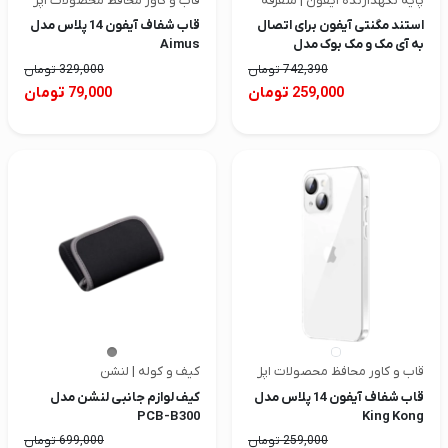
پایه نگهدارنده آیفون | متفرقه
قاب و کاور محافظ محصولات اپل | آی
استند مگنتی آیفون برای اتصال
قاب شفاف آیفون 14 پلاس مدل
به آی مک و مک بوک مدل
Aimus
HS219N
742,390
تومان
329,000
تومان
تومان
تومان
79,000
259,000
قاب و کاور محافظ محصولات اپل | متفرقه
کیف و کوله | لنشن
قاب شفاف آیفون 14 پلاس مدل
کیف لوازم جانبی لنشن مدل
PCB-B300
King Kong
259,000
تومان
699,000
تومان