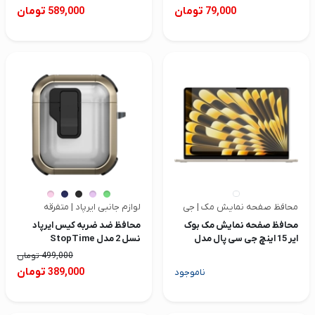
تومان
تومان
589,000
79,000
محافظ صفحه نمایش مک | جی سی پال
لوازم جانبی ایرپاد | متفرقه
محافظ صفحه نمایش مک بوک
محافظ ضد ضربه کیس ایرپاد
ایر 15 اینچ جی سی پال مدل
نسل 2 مدل StopTime
iClara
499,000
تومان
تومان
389,000
ناموجود