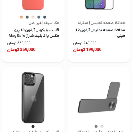
صدا و تصویر
قیمت روز
محافظ صفحه نمایش | متفرقه
مگ سیف | غیر اصل
محصولات کارکرده
محافظ صفحه نمایش آیفون 12
قاب سیلیکونی آیفون 13 پرو
مینی
مکس با قابلیت شارژ MagSafe
تماس با ما
249,000
تومان
569,000
تومان
تومان
تومان
359,000
199,000
خواندنی ها