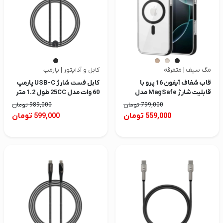
مگ سیف | متفرقه
کابل و آداپتور | پارمپ
قاب شفاف آیفون 16 پرو با
کابل فست شارژ USB-C پارمپ
قابلیت شارژ MagSafe مدل
60 وات مدل 25CC طول 1.2 متر
AnyLand
799,000
تومان
989,000
تومان
تومان
تومان
599,000
559,000